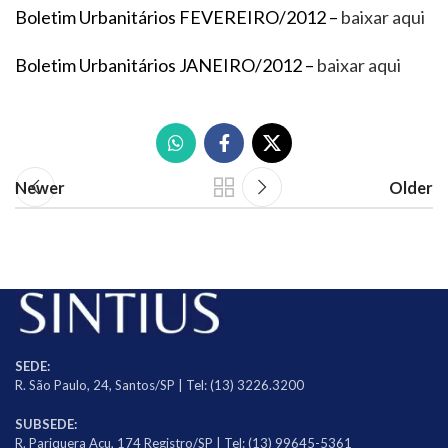
Boletim Urbanitários FEVEREIRO/2012 –
baixar aqui
Boletim Urbanitários JANEIRO/2012 –
baixar aqui
Newer
Older
SEDE:
R. São Paulo, 24, Santos/SP | Tel: (13) 3226.3200
SUBSEDE:
R. Pariquera Açu, 174 Registro/SP | Tel: (13) 99645-5361