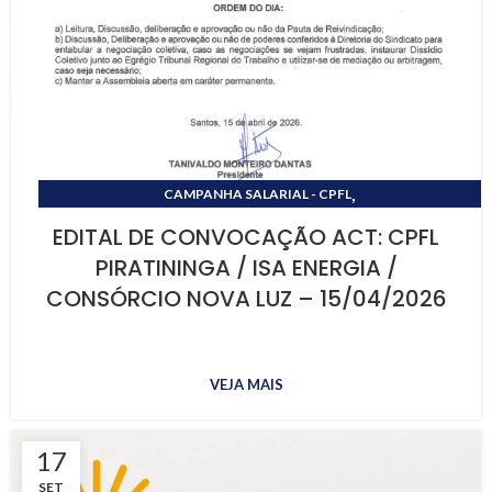
,
CAMPANHA SALARIAL - CPFL
,
CAMPANHA SALARIAL - ISA CETEEP
EDITAL DE CONVOCAÇÃO ACT: CPFL
,
,
CAMPANHA SALARIAL - NOVA LUZ
EDITAIS
PIRATININGA / ISA ENERGIA /
MATÉRIAS E NOTÍCIAS
CONSÓRCIO NOVA LUZ – 15/04/2026
VEJA MAIS
17
SET