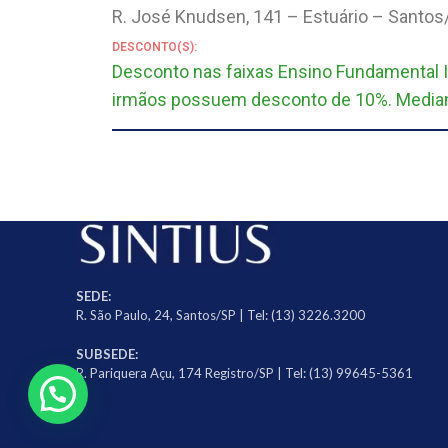
R. José Knudsen, 141 – Estuário – Santos/
DESCONTO(S):
Desconto nas faixas Ensino Fundamental I 
irmãos possuem desconto de 10%. Mediante
SEDE:
R. São Paulo, 24, Santos/SP | Tel: (13) 3226.3200
SUBSEDE:
R. Pariquera Açu, 174 Registro/SP | Tel: (13) 99645-5361