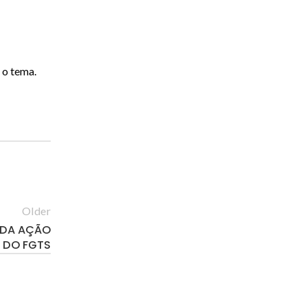
 o tema.
Older
 DA AÇÃO
 DO FGTS