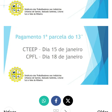
Newer
Older