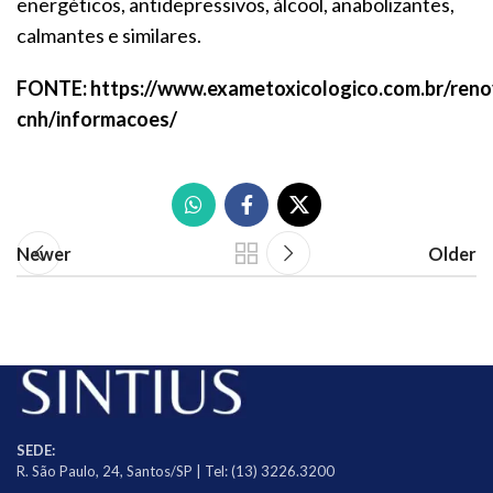
energéticos, antidepressivos, álcool, anabolizantes,
calmantes e similares.
FONTE: https://www.exametoxicologico.com.br/ren
cnh/informacoes/
Newer
Older
SEDE:
R. São Paulo, 24, Santos/SP | Tel: (13) 3226.3200