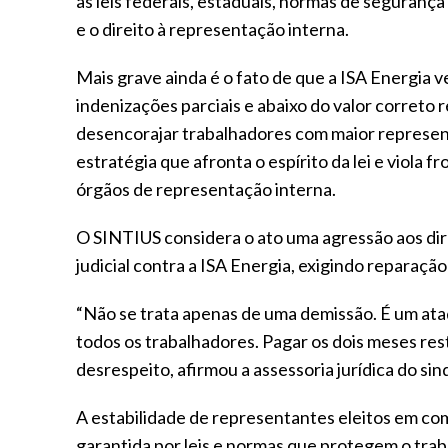
às leis federais, estaduais, normas de seguranç
e o direito à representação interna.
Mais grave ainda é o fato de que a ISA Energia 
indenizações parciais e abaixo do valor correto r
desencorajar trabalhadores com maior represen
estratégia que afronta o espírito da lei e viola 
órgãos de representação interna.
O SINTIUS considera o ato uma agressão aos dir
judicial contra a ISA Energia, exigindo reparaçã
“Não se trata apenas de uma demissão. É um ata
todos os trabalhadores. Pagar os dois meses resta
desrespeito, afirmou a assessoria jurídica do sind
A estabilidade de representantes eleitos em co
garantida por leis e normas que protegem o trab