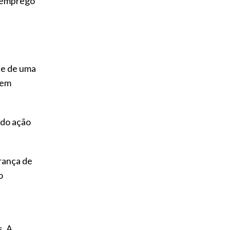
o emprego
se de uma
 em
ndo ação
rança de
o
s. A