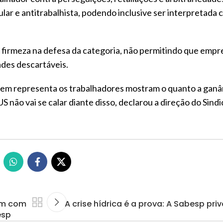
ular e antitrabalhista, podendo inclusive ser interpretada
firmeza na defesa da categoria, não permitindo que empr
des descartáveis.
uem representa os trabalhadores mostram o quanto a ganân
S não vai se calar diante disso, declarou a direção do Sindi
sam com
A crise hídrica é a prova: A Sabesp pr
esp