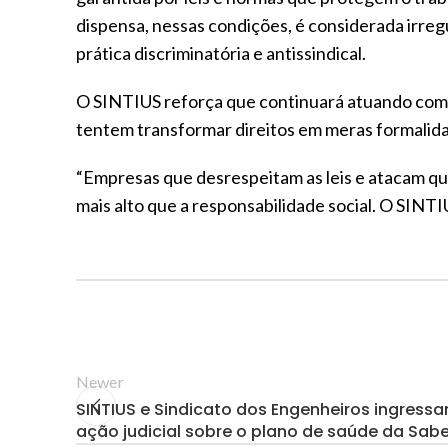
dispensa, nessas condições, é considerada irreg
prática discriminatória e antissindical.
O SINTIUS reforça que continuará atuando com 
tentem transformar direitos em meras formalida
“Empresas que desrespeitam as leis e atacam q
mais alto que a responsabilidade social. O SINTIU
Newer
SINTIUS e Sindicato dos Engenheiros ingres
ação judicial sobre o plano de saúde da Sab