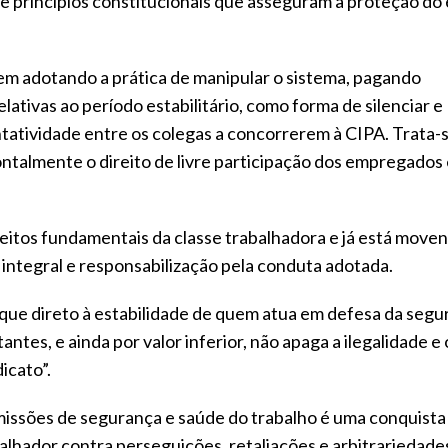
a e princípios constitucionais que asseguram a proteção d
vem adotando a prática de manipular o sistema, pagando
elativas ao período estabilitário, como forma de silenciar e
tatividade entre os colegas a concorrerem à CIPA. Trata-
frontalmente o direito de livre participação dos empregados
eitos fundamentais da classe trabalhadora e já está move
o integral e responsabilização pela conduta adotada.
que direto à estabilidade de quem atua em defesa da segu
ntes, e ainda por valor inferior, não apaga a ilegalidade e 
icato”.
missões de segurança e saúde do trabalho é uma conquista
alhador contra perseguições, retaliações e arbitrariedade