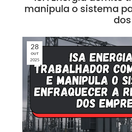
manipula o sistema pa
dos
28
OUT
2025