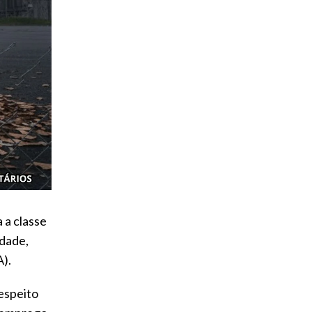
 a classe
idade,
A).
respeito