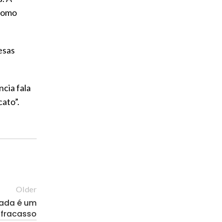
 como
esas
cia fala
cato”.
Older
ivada é um
fracasso