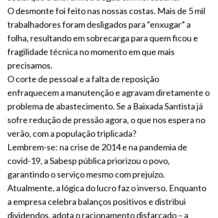
O desmonte foi feito nas nossas costas. Mais de 5 mil
trabalhadores foram desligados para “enxugar” a
folha, resultando em sobrecarga para quem ficou e
fragilidade técnica no momento em que mais
precisamos.
O corte de pessoal e a falta de reposição
enfraquecem a manutenção e agravam diretamente o
problema de abastecimento. Se a Baixada Santista já
sofre redução de pressão agora, o que nos espera no
verão, com a população triplicada?
Lembrem-se: na crise de 2014 e na pandemia de
covid-19, a Sabesp pública priorizou o povo,
garantindo o serviço mesmo com prejuízo.
Atualmente, a lógica do lucro faz o inverso. Enquanto
a empresa celebra balanços positivos e distribui
dividendos, adota o racionamento disfarçado – a