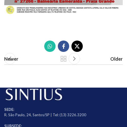
Newer
Older
SEDE:
R. São Paulo, 24, Santos/SP | Tel: (13) 3226.3200
SUBSEDE: