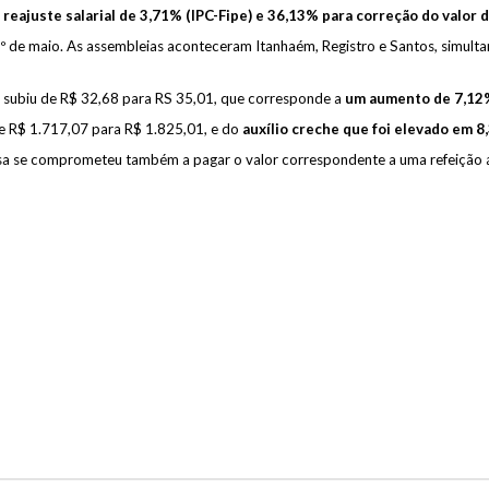
ê
reajuste salarial de 3,71% (IPC-Fipe) e 36,13% para correção do valor 
1º de maio. As assembleias aconteceram Itanhaém, Registro e Santos, simult
e subiu de R$ 32,68 para RS 35,01, que corresponde a
um aumento de
7,12
de R$ 1.717,07 para R$ 1.825,01, e do
auxílio creche que foi elevado em 
 se comprometeu também a pagar o valor correspondente a uma refeição a 