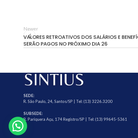
Newer
VALORES RETROATIVOS DOS SALÁRIOS E BENEF
SERÃO PAGOS NO PRÓXIMO DIA 26
SEDE:
R. São Paulo, 24, Santos/SP | Tel: (13) 3226.3200
SUBSEDE:
R. Pariquera Açu, 174 Registro/SP | Tel: (13) 99645-5361