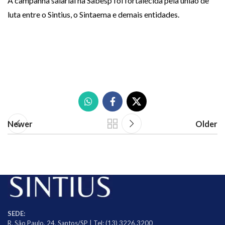
A campanha salarial na Sabesp foi fortalecida pela união de
luta entre o Sintius, o Sintaema e demais entidades.
Newer
Older
SEDE:
R. São Paulo, 24, Santos/SP | Tel: (13) 3226.3200