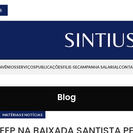
S
NVÊNIOS
SERVIÇOS
PUBLICAÇÕES
FILIE-SE
CAMPANHA SALARIAL
CONTA
Blog
MATÉRIAS E NOTÍCIAS
EEP NA BAIXADA SANTISTA P