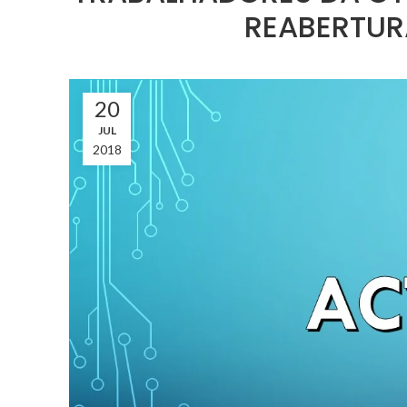
REABERTUR
20
JUL
2018