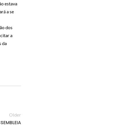
ão estava
ará a se
são dos
citar a
s da
Older
SSEMBLEIA