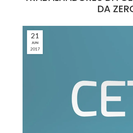
DA ZER
21
JUN
2017