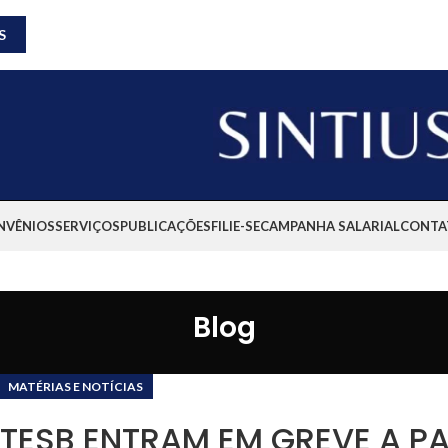
S
NVÊNIOS
SERVIÇOS
PUBLICAÇÕES
FILIE-SE
CAMPANHA SALARIAL
CONTA
Blog
MATÉRIAS E NOTÍCIAS
TESB ENTRAM EM GREVE A PA