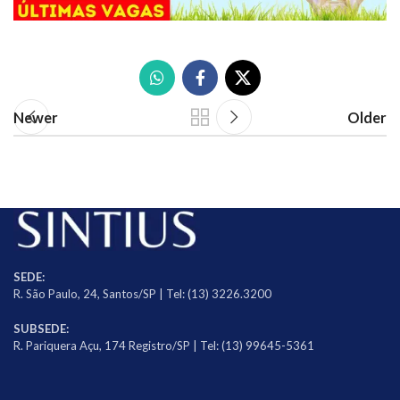
Newer
Older
SEDE:
R. São Paulo, 24, Santos/SP | Tel: (13) 3226.3200
SUBSEDE:
R. Pariquera Açu, 174 Registro/SP | Tel: (13) 99645-5361