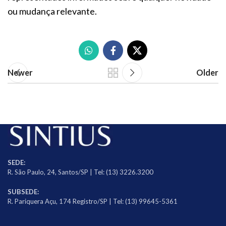
ou mudança relevante.
Newer
Older
SEDE:
R. São Paulo, 24, Santos/SP | Tel: (13) 3226.3200
SUBSEDE:
R. Pariquera Açu, 174 Registro/SP | Tel: (13) 99645-5361