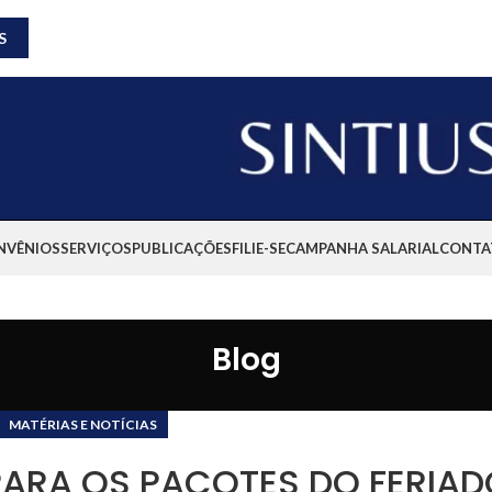
S
NVÊNIOS
SERVIÇOS
PUBLICAÇÕES
FILIE-SE
CAMPANHA SALARIAL
CONTA
Blog
MATÉRIAS E NOTÍCIAS
PARA OS PACOTES DO FERIAD