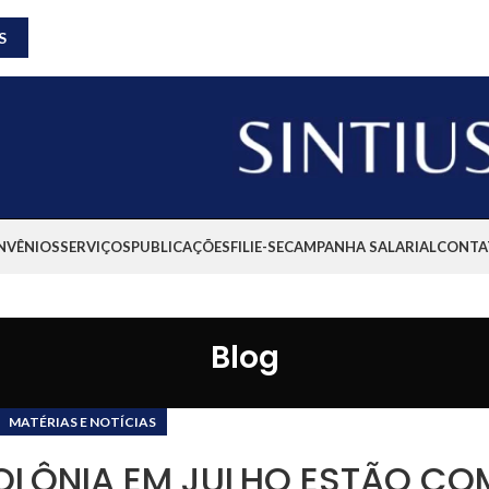
S
NVÊNIOS
SERVIÇOS
PUBLICAÇÕES
FILIE-SE
CAMPANHA SALARIAL
CONTA
Blog
MATÉRIAS E NOTÍCIAS
LÔNIA EM JULHO ESTÃO CO