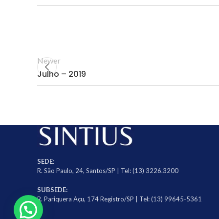
Newer
Julho – 2019
SEDE:
R. São Paulo, 24, Santos/SP | Tel: (13) 3226.3200
SUBSEDE:
R. Pariquera Açu, 174 Registro/SP | Tel: (13) 99645-5361