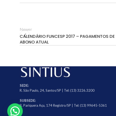
Newer
CALENDÁRIO FUNCESP 2017 – PAGAMENTOS DE
ABONO ATUAL
SEDE:
R. São Paulo, 24, Santos/SP | Tel: (13) 3226.3200
SUBSEDE:
R. Pariquera Açu, 174 Registro/SP | Tel: (13) 99645-5361