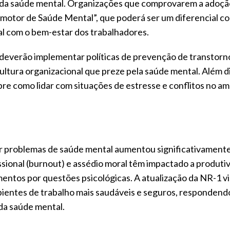
da saúde mental. Organizações que comprovarem a adoçã
motor de Saúde Mental”, que poderá ser um diferencial c
 com o bem-estar dos trabalhadores.
 deverão implementar políticas de prevenção de transtorn
tura organizacional que preze pela saúde mental. Além di
re como lidar com situações de estresse e conflitos no a
r problemas de saúde mental aumentou significativament
ional (burnout) e assédio moral têm impactado a produti
entos por questões psicológicas. A atualização da NR-1 v
bientes de trabalho mais saudáveis e seguros, respondend
da saúde mental.