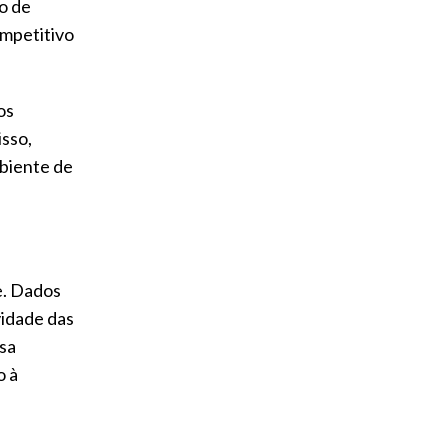
o de
ompetitivo
os
sso,
mbiente de
e. Dados
vidade das
isa
o à