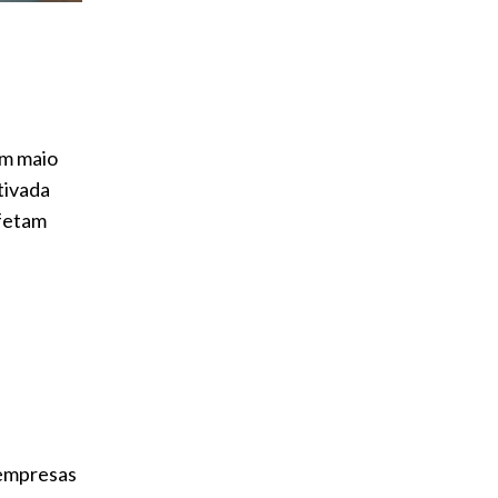
em maio
tivada
afetam
 empresas