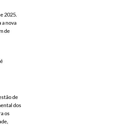
de 2025.
a a nova
ém de
 é
estão de
mental dos
ra os
ade,