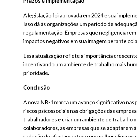
Prazos e Implementação
A legislação foi aprovada em 2024 e sua impleme
Isso dá às organizações um período de adequação
regulamentação. Empresas que negligenciarem es
impactos negativos em sua imagem perante col
Essa atualização reflete a importância crescen
incentivando um ambiente de trabalho mais hum
prioridade.
Conclusão
A nova NR-1 marca um avanço significativo nas p
riscos psicossociais nas obrigações das empresa
trabalhadores e criar um ambiente de trabalho m
colaboradores, as empresas que se adaptarem à
redução de afastamentos e um melhor clima orga