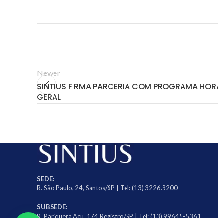
Newer
SINTIUS FIRMA PARCERIA COM PROGRAMA HOR
GERAL
SEDE:
R. São Paulo, 24, Santos/SP | Tel: (13) 3226.3200
SUBSEDE:
R. Pariquera Açu, 174 Registro/SP | Tel: (13) 99645-5361