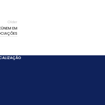
Older
EÚNEM EM
OCIAÇÕES
CALIZAÇÃO