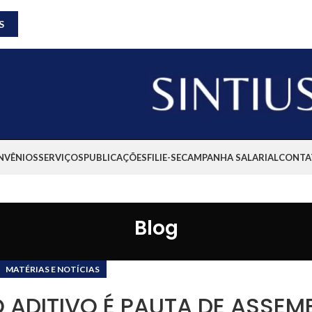
S
NVÊNIOS
SERVIÇOS
PUBLICAÇÕES
FILIE-SE
CAMPANHA SALARIAL
CONTA
Blog
MATÉRIAS E NOTÍCIAS
ADITIVO É PAUTA DE ASSEMB