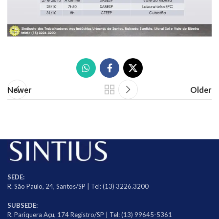
Newer
Older
SEDE:
R. São Paulo, 24, Santos/SP | Tel: (13) 3226.3200
SUBSEDE:
R. Pariquera Açu, 174 Registro/SP | Tel: (13) 99645-5361