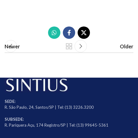
Newer
Older
SEDE:
R. São Paulo, 24, Santos/SP | Tel: (13) 3226.3200
SUBSEDE:
R. Pariquera Açu, 174 Registro/SP | Tel: (13) 99645-5361