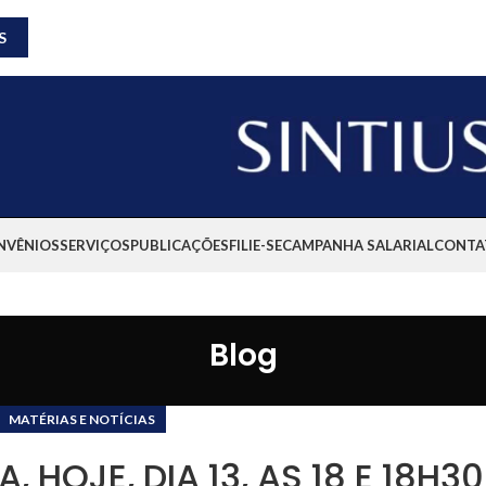
S
NVÊNIOS
SERVIÇOS
PUBLICAÇÕES
FILIE-SE
CAMPANHA SALARIAL
CONTA
Blog
MATÉRIAS E NOTÍCIAS
 HOJE, DIA 13, AS 18 E 18H3