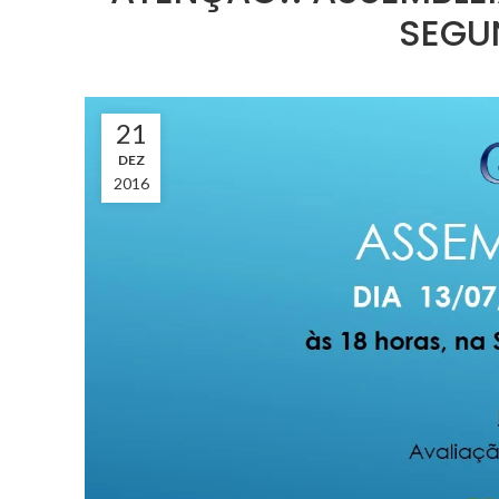
SEGU
21
DEZ
2016