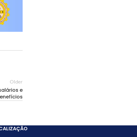
Older
alários e
enefícios
CALIZAÇÃO