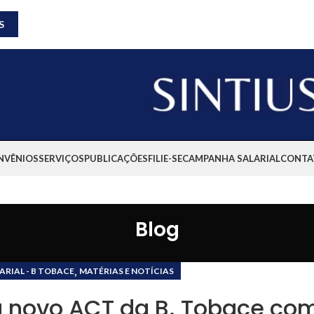
S
NVÊNIOS
SERVIÇOS
PUBLICAÇÕES
FILIE-SE
CAMPANHA SALARIAL
CONTA
Blog
,
RIAL - B TOBACE
MATÉRIAS E NOTÍCIAS
 novo ACT da B. Tobace co