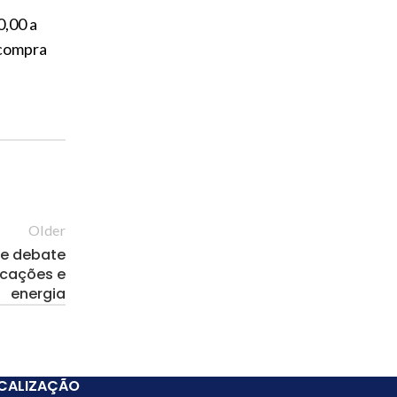
0,00 a
 compra
Older
ue debate
icações e
energia
CALIZAÇÃO