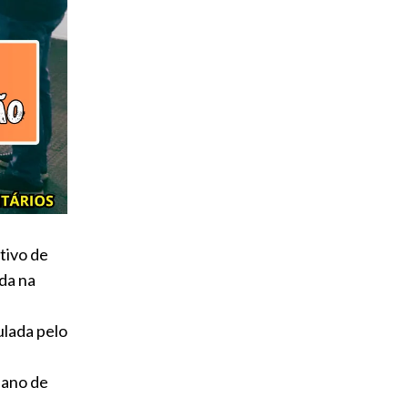
tivo de
ada na
ulada pelo
lano de