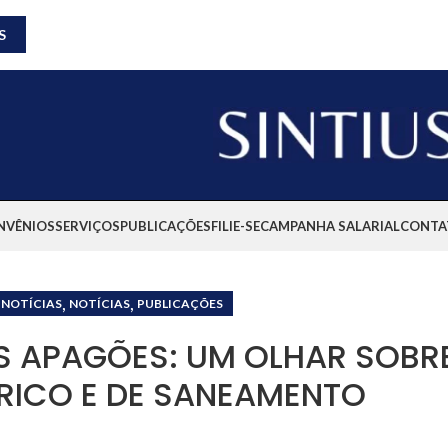
S
NVÊNIOS
SERVIÇOS
PUBLICAÇÕES
FILIE-SE
CAMPANHA SALARIAL
CONTA
,
,
 NOTÍCIAS
NOTÍCIAS
PUBLICAÇÕES
US APAGÕES: UM OLHAR SOBR
TRICO E DE SANEAMENTO