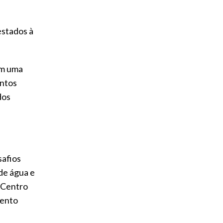
estados à
em uma
entos
dos
safios
de água e
 Centro
mento