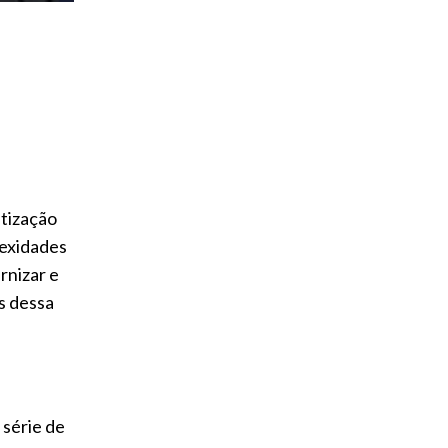
atização
lexidades
rnizar e
s dessa
 série de