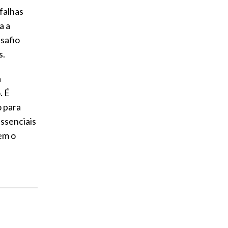
falhas
a a
esafio
s.
a
. É
o para
essenciais
em o