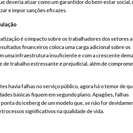
que deveria atuar como um garantidor do bem-estar social,
izar e impor sanções eficazes.
pulação
tização é o impacto sobre os trabalhadores dos setores a
esultados financeiros coloca uma carga adicional sobre os
m uma infraestrutura insuficiente e com a crescente dem
 de trabalho estressante e prejudicial, além de comprome
tes havia falhas no serviço público, agora há o temor de qu
idades básicas fiquem em segundo plano. Apagões, falhas
a ponta do iceberg de um modelo que, se não for devidame
trocessos significativos na qualidade de vida.