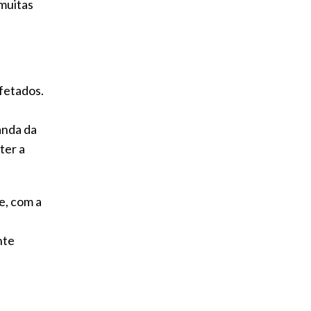
 muitas
fetados.
anda da
ter a
e, com a
nte