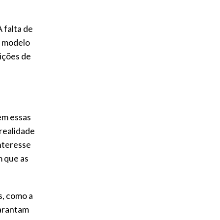
 falta de
o modelo
dições de
em essas
 realidade
interesse
m que as
s, como a
garantam