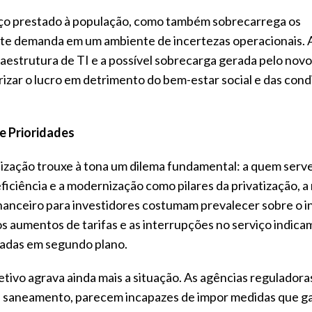
iço prestado à população, como também sobrecarrega os
nte demanda em um ambiente de incertezas operacionais. A
estrutura de TI e a possível sobrecarga gerada pelo nov
rizar o lucro em detrimento do bem-estar social e das con
e Prioridades
atização trouxe à tona um dilema fundamental: a quem serv
iciência e a modernização como pilares da privatização, a
financeiro para investidores costumam prevalecer sobre o 
 os aumentos de tarifas e as interrupções no serviço indica
adas em segundo plano.
fetivo agrava ainda mais a situação. As agências reguladora
de saneamento, parecem incapazes de impor medidas que 