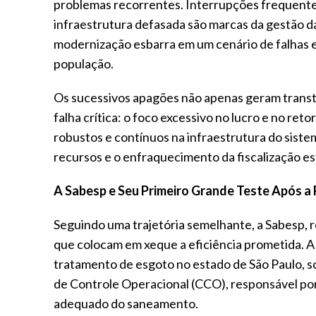
problemas recorrentes. Interrupções frequentes
infraestrutura defasada são marcas da gestão da 
modernização esbarra em um cenário de falhas 
população.
Os sucessivos apagões não apenas geram transt
falha crítica: o foco excessivo no lucro e no re
robustos e contínuos na infraestrutura do sistem
recursos e o enfraquecimento da fiscalização es
A Sabesp e Seu Primeiro Grande Teste Após a 
Seguindo uma trajetória semelhante, a Sabesp,
que colocam em xeque a eficiência prometida. A 
tratamento de esgoto no estado de São Paulo, 
de Controle Operacional (CCO), responsável por
adequado do saneamento.